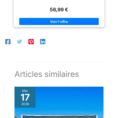
football, mais aussi sur la plage, le terrain de jeu de la
communauté, l'école, le jardin, etc 【Cadre Robuste】: Le
56,99 €
cadre du but de football est fait d'acier galvanisé, durable et
peut résister à des tirs forts, vous donnant une expérience de
jeu merveilleuse 【Installation Rapide】: Le filet de football
peut être installé avec des anneaux en nylon, de sorte que vous
pouvez jouer au football immédiatement après avoir reçu le
paquet sans perdre beaucoup de temps 【Solid Grip】: Des
pointes de sol sont incluses pour empêcher le but de football
de bouger à cause des tirs et du vent fort
Articles similaires
Mar
17
2026