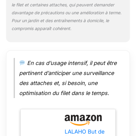
le cadre est démonté,
le filet et certaines attaches, qui peuvent demander
il est presque de la
davantage de précautions ou une amélioration à terme.
même longueur, ce
Pour un jardin et des entraînements à domicile, le
qui est plus pratique
à transporter
compromis apparaît cohérent.
【Dimensions】: 300
x 200 x 120
centimètres, les
adultes et les enfants
peuvent s'amuser à
En cas d’usage intensif, il peut être
garder et à marquer
des buts 【Stable et
pertinent d’anticiper une surveillance
solide】: Équipé de 6
des attaches et, si besoin, une
pointes de sol, qui
peuvent fixer
optimisation du filet dans le temps.
fermement le but de
football sur le sol,
avec des crochets,
qui peuvent renforcer
le filet de football à
nouveau, accrocher
LALAHO But de
fermement le cadre