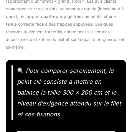
rapprochant d’un format « grand jardin ». Les avis clients
convergent sur trois points: un montage rapide (idéalement à
deux), un rapport qualité-prix jugé très compétitif, et une
tenue correcte face à des frappes appuyées. Quelques
réserves reviennent toutefois, notamment sur certains
accessoires de fixation du filet et sur la qualité perçue du filet
lui-même.
Pour comparer sereinement, le
point clé consiste à mettre en
balance la taille 300 x 200 cm et le
niveau d’exigence attendu sur le filet
et ses fixations.