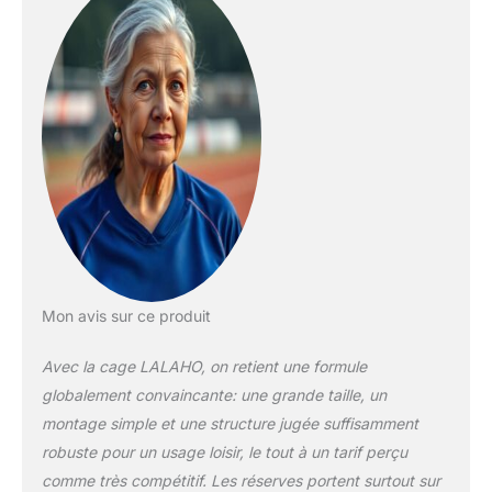
vie et durable】: Le
cadre en acier
galvanisé et le filet en
PE sont résistants à
la corrosion,
empêchant
efficacement la
surface du cadre du
but d'être
endommagée et
prolongeant ainsi la
durée de vie du tube
en acier 【Facile à
installer et à
Mon avis sur ce produit
transporter】: Livré
avec des instructions
Avec la cage LALAHO, on retient une formule
d'installation
globalement convaincante: une grande taille, un
détaillées, il vous
montage simple et une structure jugée suffisamment
permet d'effectuer
l'installation
robuste pour un usage loisir, le tout à un tarif perçu
rapidement. Lorsque
comme très compétitif. Les réserves portent surtout sur