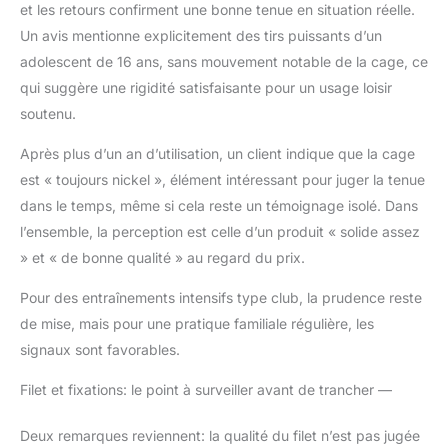
et les retours confirment une bonne tenue en situation réelle.
200 x 120 centimètres,
les adultes et les
Un avis mentionne explicitement des tirs puissants d’un
enfants peuvent
adolescent de 16 ans, sans mouvement notable de la cage, ce
s'amuser à garder et à
qui suggère une rigidité satisfaisante pour un usage loisir
marquer des buts
soutenu.
【Stable et solide】:
Équipé de 6 pointes de
Après plus d’un an d’utilisation, un client indique que la cage
sol, qui peuvent fixer
est « toujours nickel », élément intéressant pour juger la tenue
fermement le but de
football sur le sol, avec
dans le temps, même si cela reste un témoignage isolé. Dans
des crochets, qui
l’ensemble, la perception est celle d’un produit « solide assez
peuvent renforcer le
» et « de bonne qualité » au regard du prix.
filet de football à
nouveau, accrocher
Pour des entraînements intensifs type club, la prudence reste
fermement le cadre du
de mise, mais pour une pratique familiale régulière, les
but, assez pour résister
à la force des coups de
signaux sont favorables.
pied
Filet et fixations: le point à surveiller avant de trancher —
Deux remarques reviennent: la qualité du filet n’est pas jugée