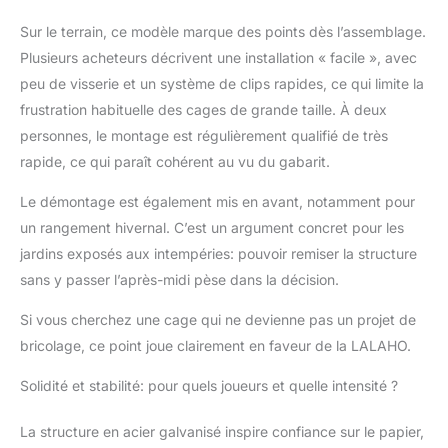
filet en PE sont
Sur le terrain, ce modèle marque des points dès l’assemblage.
résistants à la
Plusieurs acheteurs décrivent une installation « facile », avec
corrosion, empêchant
efficacement la surface
peu de visserie et un système de clips rapides, ce qui limite la
du cadre du but d'être
frustration habituelle des cages de grande taille. À deux
endommagée et
personnes, le montage est régulièrement qualifié de très
prolongeant ainsi la
rapide, ce qui paraît cohérent au vu du gabarit.
durée de vie du tube en
acier 【Facile à installer
Le démontage est également mis en avant, notamment pour
et à transporter】: Livré
un rangement hivernal. C’est un argument concret pour les
avec des instructions
d'installation détaillées,
jardins exposés aux intempéries: pouvoir remiser la structure
il vous permet
sans y passer l’après-midi pèse dans la décision.
d'effectuer l'installation
rapidement. Lorsque le
Si vous cherchez une cage qui ne devienne pas un projet de
cadre est démonté, il
bricolage, ce point joue clairement en faveur de la LALAHO.
est presque de la
même longueur, ce qui
Solidité et stabilité: pour quels joueurs et quelle intensité ?
est plus pratique à
transporter
La structure en acier galvanisé inspire confiance sur le papier,
【Dimensions】: 300 x