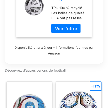
2024
TPU 100 % recyclé
Les balles de qualité
FIFA ont passé les
tests FIFA, par
exemple
circonférence, poids,
rebond et absorption
d'eau. Ballon
Disponibilité et prix à jour – informations fournies par
d'entraînement
Amazon
contenant une
grande durabilité et
un excellent contrôle
du ballon.
Découvrez d’autres ballons de football
Technologie TSBE :
surface sans couture
pour un meilleur
-11%
toucher et une
absorption d'eau
réduite