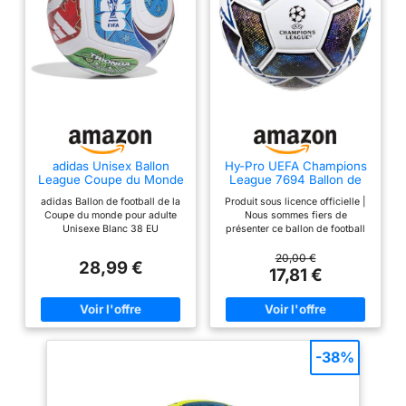
adidas Unisex Ballon
Hy-Pro UEFA Champions
League Coupe du Monde
League 7694 Ballon de
de la FIFA 26™
Football Taille 5
adidas Ballon de football de la
Produit sous licence officielle |
Coupe du monde pour adulte
Nous sommes fiers de
Unisexe Blanc 38 EU
présenter ce ballon de football
sous licence officielle UEFA
Champions League. Montrez
20,00 €
28,99 €
votre amour pour le football
17,81 €
avec ce ballon de qualité
supérieure. Design cool |
Fabriqué avec un design
d'étoile frappant, ce ballon de
football de la Ligue des
Champions se distingue que ce
-38%
soit à la maison ou sur le terrain
Haute qualité : ce ballon de
football de taille 5 Champions
League est soigneusement