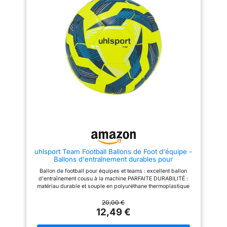
fabriqué à partir de matériaux
de qualité supérieure pour
garantir durabilité et longévité,
le tout enveloppé dans une
finition haut de gamme.
Excellente idée cadeau | Notre
ballon de football de la Ligue
des Champions est une
excellente idée de cadeau de
football pour les enfants et les
adultes ! Que ce soit comme
cadeau d'anniversaire, cadeau
de Noël ou simplement pour le
plaisir! Gonflage facile : notre
ballon de football de la Ligue
des Champions est livré
dégonflé, achetez une pompe
Hy-Pro pour un gonflage rapide
et commencez à l'utiliser dès
uhlsport Team Football Ballons de Foot d'équipe -
que possible.
Ballons d'entraînement durables pour
l'entraînement d'équipe - Football pour Enfants et
Ballon de football pour équipes et teams : excellent ballon
éveil, Taille 3, Taille 4 et Taille 5
d'entraînement cousu à la machine PARFAITE DURABILITÉ :
matériau durable et souple en polyuréthane thermoplastique
avec laminage supplémentaire de mousse Le ballon de football
avec vessie en butyle assure une très faible perte de pression
20,00 €
d'air et un rebond optimal Construction de 32 panneaux -
12,49 €
disponible en tailles 3, 4 et 5 (voir le tableau des tailles dans
l'aperçu de l'image) Le meilleur ballon d'entraînement pour