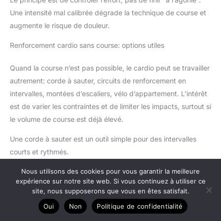
Une intensité mal calibrée dégrade la technique de course et
augmente le risque de douleur.
Renforcement cardio sans course: options utiles
Quand la course n’est pas possible, le cardio peut se travailler
autrement: corde à sauter, circuits de renforcement en
intervalles, montées d’escaliers, vélo d’appartement. L’intérêt
est de varier les contraintes et de limiter les impacts, surtout si
le volume de course est déjà élevé.
Une corde à sauter est un outil simple pour des intervalles
courts et rythmés.
Nous utilisons des cookies pour vous garantir la meilleure
-5%
expérience sur notre site web. Si vous continuez à utiliser ce
site, nous supposerons que vous en êtes satisfait.
Oui
Non
Politique de confidentialité