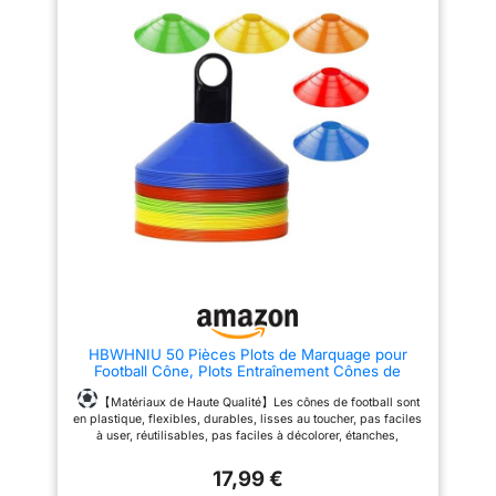
orange, ils sont de couleurs
application】 Les cônes
vives, bien visibles, ne se
d'entraînement sont parfaits
décolorent pas facilement et
pour divers entraînements et
sont encore visibles de loin,
jeux intérieurs et extérieurs.
9cm de diamètre et 5cm de
Idéal pour marquer les limites
hauteur, ce qui en fait un
ou mettre en place des activités
accessoire idéal pour
pour les événements sportifs, le
football, le basket-ball, les
l'entraînement de football.
courses RC, l'entraînement de
【Rôle Important】Le cône
patin à roulettes, l'entraînement
sportif est adapté aux exercices
de chiens et plus encore.
de slalom, aux exercices de
【Léger et portable】 La
coordination, idéal pour
hauteur du cône marqueur est
l'entraînement au patin à
de 17 cm et le diamètre du fond
roulettes, le marquage de
est de 11 cm. Il est petit et léger.
parcours, les limites de jeu et
Il peut être facilement empilé et
les exercices de visée lors de
soigneusement rangé pour
l'entraînement de football et
économiser de l'espace et est
permet d'améliorer la vitesse,
facile à transporter. 【Taille】
l'agilité et la coordination.
10 x cônes de signalisation
【Facile à Ranger】Le kit
rouges, hauteur 17 cm, juste
d'entraînement de football est
HBWHNIU 50 Pièces Plots de Marquage pour
adaptés pour que les enfants
livré avec des support noir qui
Football Cône, Plots Entraînement Cônes de
voient clairement, pas trop gros
peut être facilement emporté sur
Marquage, avec Support Noir, 5 Couleurs Plots
pour causer un danger, couleurs
le terrain d'entraînement. Les
Sport pour Délimitation Entraînement Football (50)
【Matériaux de Haute Qualité】Les cônes de football sont
vives, accrocheurs, utiles pour
disques de marquage coniques
en plastique, flexibles, durables, lisses au toucher, pas faciles
l'entraînement.
peuvent être empilés pour un
à user, réutilisables, pas faciles à décolorer, étanches,
stockage et une portabilité
résistants au gel, aux chutes et à la pression, très adaptés à
faciles, peu encombrants,
17,99 €
l'entraînement quotidien.
【Couleurs Vives】Les cônes
l'accessoire de football parfait.
d'entraînement de football sont disponibles en 5 couleurs,
⛸【Vaste Champ