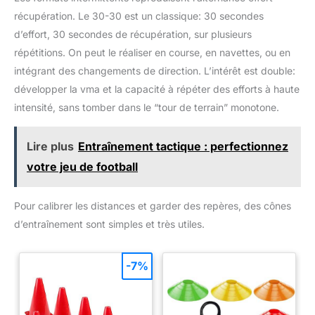
à la base et d'une surface en silicone texturée sur le dessus.
récupération. Le 30-30 est un classique: 30 secondes
Cette conception offre stabilité et adhérence, garantissant des
séances d'entraînement sûres et efficaces. Plate-forme
d’effort, 30 secondes de récupération, sur plusieurs
Multifonctionnelle Améliorée : Une plate-forme d'exercice
polyvalente qui permet de faire des sauts, du step-up, des
répétitions. On peut le réaliser en course, en navettes, ou en
pompes, des squats et bien plus encore. Elle convient
intégrant des changements de direction. L’intérêt est double:
également à l'entraînement personnalisé pour améliorer les
épaules, les bras, la poitrine, les fesses, les jambes et la
développer la vma et la capacité à répéter des efforts à haute
stabilité générale du tronc. Facile à Installer : Notre boîte de
plyo est facile à assembler ; il suffit de serrer les composants
intensité, sans tomber dans le “tour de terrain” monotone.
en suivant les instructions. Lorsqu'elles ne sont pas utilisées,
elles peuvent être empilées ou démontées pour être stockées
et transportées.
Lire plus
Entraînement tactique : perfectionnez
votre jeu de football
Pour calibrer les distances et garder des repères, des cônes
d’entraînement sont simples et très utiles.
-7%