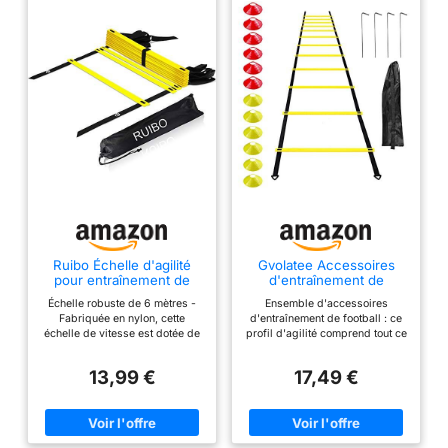
Ruibo Échelle d'agilité
Gvolatee Accessoires
pour entraînement de
d'entraînement de
Vitesse, échelles de
Football échelle de
Échelle robuste de 6 mètres -
Ensemble d'accessoires
Vitesse pour Football,
Coordination échelle
Fabriquée en nylon, cette
d'entraînement de football : ce
Soccer et Autres Sports -
d'entraînement, échelles
échelle de vitesse est dotée de
profil d'agilité comprend tout ce
Longueur : 6 m, 12
de Coordination avec 12
12 barreaux en plastique
dont vous avez besoin pour
échelons réglables
cônes 4 poteaux
résistants pour l'entraînement
vous mettre en forme. Chaque
Ensemble d'entraînement
13,99 €
17,49 €
de l'agilité et de la rapidité.
kit comprend une échelle
de Football
Barreaux de haute qualité -
réversible à 12 échelons, 12
Chaque barreau mesure 43 cm
cônes de football (6 jaunes, 6
de long, l'espace entre eux
oranges), 4 poteaux en acier
pouvant atteindre 38 cm.
pour plus de stabilité et un sac