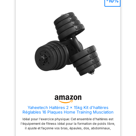
-10%
en permettant de passer d'une
pour passer rapidement de 5 à
série à l'autre sans interruption,
25 kg. Avec cet haltère
ce qui convient aussi bien aux
ajustable, vous préservez votre
débutants qu'aux
rythme et transformez vos
professionnels. 15 POIDS EN
courtes séances en
UN : Concentrez-vous sur votre
entraînements efficaces et bien
forme grâce à notre système de
remplis Sécurité à Chaque
verrouillage avancé qui
Mouvement : Grâce au
maintient les poids en place.
verrouillage à deux niveaux, les
Réglez facilement le poids de
poids restent fixés même lors
2,5 kg à 24 kg par incréments
des mouvements. Vous ne
précis (2,5 kg, 3,5 kg, 4,5 kg,
pouvez ajuster l'haltère réglable
5,5 kg, 6,5 kg, 8 kg, 9 kg, 10
que lorsqu'il est posé sur son
kg, 11,5 kg, 13,5 kg, 16 kg, 18
socle. Un système qui vous
kg, 20,5 kg, 22,5 kg et 24 kg)
permet d'avoir l'esprit tranquille
lorsque la poignée est
Mains Douces, Poids Forts ：La
complètement enclenchée dans
poignée texturée en TPR offre
la base, ce qui permet une
une prise ferme qui reste solide
progression précise sans
même pendant les séances
compromettre la sécurité.
intensives. Conçue pour
GAGNEZ DE LA PLACE, SOYEZ
équilibrer la pression, ce poids
PLUS PERFORMANT –
à réglage rapide favorise une
Remplacez vos nombreux
expérience de levée plus
Yaheetech Haltères 2 x 15kg Kit d'haltères
haltères par notre ensemble
contrôlée Range Ordonné,
Réglables 16 Plaques Home Training Musclation
compact et réglable qui permet
Toujours Prêt : Rangez
Paire d'Haltères en Métal
de ranger vos poids et de ne
facilement cet haltère avec base
Idéal pour l'exercice physique: Cet ensemble d'haltères est
plus les laisser traîner par terre.
compact dans un coin discret.
l'équipement de fitness idéal pour la formation de poids libre,
Conçu pour vous accompagner
Ils prennent moins de place
il ajuste et façonne vos bras, épaules, dos, abdominaux,
tout au long de votre parcours
qu'une paire de chaussures et
fessiers et jambes, et renforce votre force et vos muscles et,
de remise en forme, à mesure
gardent votre salon ordonné