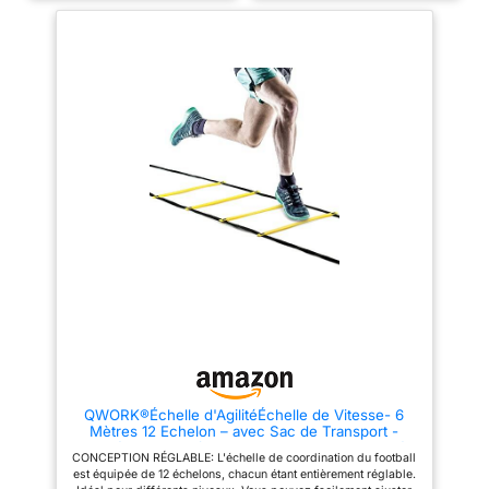
Échelle d'agilité durable - 12
de transport. L'utilisation de ce
barreaux plats en plastique,
kit est facile - passez à travers
réglables et faciles à installer
les cônes et les échelons aussi
pour différents niveaux
rapidement que possible pour
d'athlètes - Pour enfants,
un entraînement sans effort.
amateurs et professionnels. Sac
Maximisez les performances
de transport inclus - Rangez-
athlétiques : avec cette échelle
les facilement dans le sac pour
d'agilité et ces cônes, vous
vous entraîner où et quand vous
pouvez maximiser votre
le souhaitez. Facile à installer -
accélération, votre rythme, votre
Idéale pour tous, des enfants et
équilibre, la force de vos
jeunes talents aux athlètes
jambes, le contrôle global de
d'aujourd'hui. Entraînement :
votre corps et même votre
football, soccer, basketball,
temps de réaction. LA TAILLE
hockey, crosse, tennis,
PARFAITE : Cet accessoire
badminton, rugby. Pour
d'entraînement de vitesse et de
améliorer l'accélération, la force
football a la taille optimale pour
des jambes, la vitesse, les
un entraînement efficace.
compétences de base,
L'échelle mesure 17 pi / 518 cm
l'équilibre, le rythme et la
de long avec des échelons de
maîtrise du corps.
17 po / 43 cm x 15 po / 38 cm et
chaque cône de disque mesure
7,5 po / 19 cm de diamètre avec
une hauteur de 5,3 cm.
Personnalisez votre
QWORK®Échelle d'AgilitéÉchelle de Vitesse- 6
entraînement : créez votre
Mètres 12 Echelon – avec Sac de Transport -
propre piste de course pour un
Utilisé pour Entraînement de Vitesse et d'Agilité
entraînement personnalisé. Les
CONCEPTION RÉGLABLE: L'échelle de coordination du football
cônes peuvent être placés dans
est équipée de 12 échelons, chacun étant entièrement réglable.
une variété de formations, et