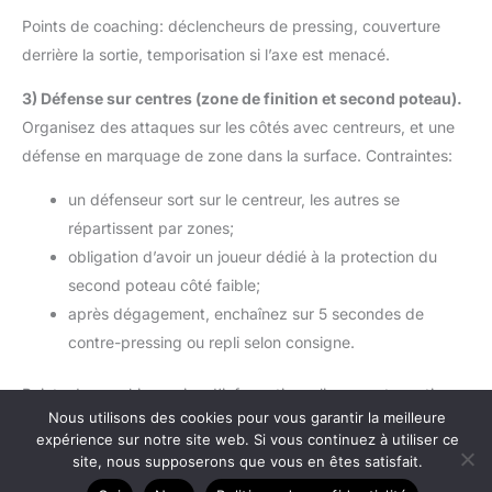
Points de coaching: déclencheurs de pressing, couverture
derrière la sortie, temporisation si l’axe est menacé.
3) Défense sur centres (zone de finition et second poteau).
Organisez des attaques sur les côtés avec centreurs, et une
défense en marquage de zone dans la surface. Contraintes:
un défenseur sort sur le centreur, les autres se
répartissent par zones;
obligation d’avoir un joueur dédié à la protection du
second poteau côté faible;
après dégagement, enchaînez sur 5 secondes de
contre-pressing ou repli selon consigne.
Points de coaching: prise d’information, alignement, gestion
Nous utilisons des cookies pour vous garantir la meilleure
du second ballon, largeur côté faible.
expérience sur notre site web. Si vous continuez à utiliser ce
site, nous supposerons que vous en êtes satisfait.
4) Animation défensive 8v6 ou 10v8 (phases de jeu