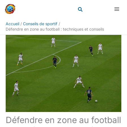
Aller
Rechercher
au
contenu
Accueil
Conseils de sportif
Défendre en zone au football : techniques et conseils
Défendre en zone au football