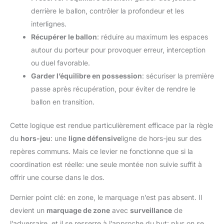
derrière le ballon, contrôler la profondeur et les
interlignes.
Récupérer le ballon
: réduire au maximum les espaces
autour du porteur pour provoquer erreur, interception
ou duel favorable.
Garder l’équilibre en possession
: sécuriser la première
passe après récupération, pour éviter de rendre le
ballon en transition.
Cette logique est rendue particulièrement efficace par la règle
du
hors-jeu
: une
ligne défensive
ligne de hors-jeu sur des
repères communs. Mais ce levier ne fonctionne que si la
coordination est réelle: une seule montée non suivie suffit à
offrir une course dans le dos.
Dernier point clé: en zone, le marquage n’est pas absent. Il
devient un
marquage de zone
avec
surveillance
de
l’adversaire, et il se resserre à l’approche du but: plus on se