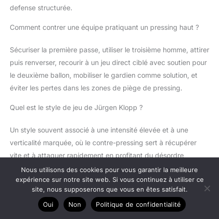
defense structurée.
Comment contrer une équipe pratiquant un pressing haut ?
Sécuriser la première passe, utiliser le troisième homme, attirer
puis renverser, recourir à un jeu direct ciblé avec soutien pour
le deuxième ballon, mobiliser le gardien comme solution, et
éviter les pertes dans les zones de piège de pressing.
Quel est le style de jeu de Jürgen Klopp ?
Un style souvent associé à une intensité élevée et à une
verticalité marquée, où le contre-pressing sert à récupérer
vite et à attaquer rapidement en profitant du désordre
adverse.
Nous utilisons des cookies pour vous garantir la meilleure
expérience sur notre site web. Si vous continuez à utiliser ce
Le contre-pressing est une arme de transition: il gagne des
site, nous supposerons que vous en êtes satisfait.
ballons, du temps et du territoire, à condition d’être déclenché
Oui
Non
Politique de confidentialité
sur les bons signaux, orienté pour protéger l’axe, et sécurisé