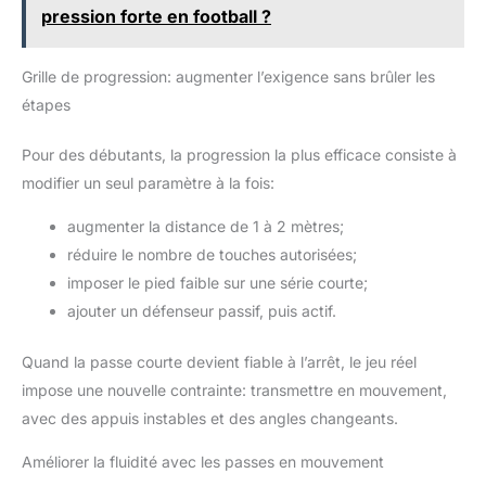
d'extrémité, les buts de football, les pylônes de football, les
pression forte en football ?
cibles d'obstacles et bien plus encore.
Grille de progression: augmenter l’exigence sans brûler les
étapes
Pour des débutants, la progression la plus efficace consiste à
modifier un seul paramètre à la fois:
augmenter la distance de 1 à 2 mètres;
réduire le nombre de touches autorisées;
imposer le pied faible sur une série courte;
ajouter un défenseur passif, puis actif.
Quand la passe courte devient fiable à l’arrêt, le jeu réel
impose une nouvelle contrainte: transmettre en mouvement,
avec des appuis instables et des angles changeants.
Améliorer la fluidité avec les passes en mouvement