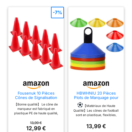
-7%
Fousenuk 10 Pièces
HBWHNIU 20 Pièces
Cônes de Signalisation
Plots de Marquage pour
17cm, Cônes
Football Cône, Plots
【Bonne qualité】 Le cône de
d'Entraînement de
Entraînement Cônes de
【Matériaux de Haute
marqueur est fabriqué en
Football, Plots de
Marquage, avec Support
Qualité】Les cônes de football
plastique PE de haute qualité,
Marquage, Support de
Noir, 5 Couleurs Plots
sont en plastique, flexibles,
avec une couleur vive, une
Marqueur en Plastique,
Sport pour Délimitation
durables, lisses au toucher, pas
haute visibilité, une décoloration
13,99 €
Cônes de Circulation
Entraînement Football
faciles à user, réutilisables, pas
13,99 €
difficile, une bonne flexibilité,
12,99 €
pour Sports, Jeux,
(20)
faciles à décolorer, étanches,
une résistance aux chutes et à