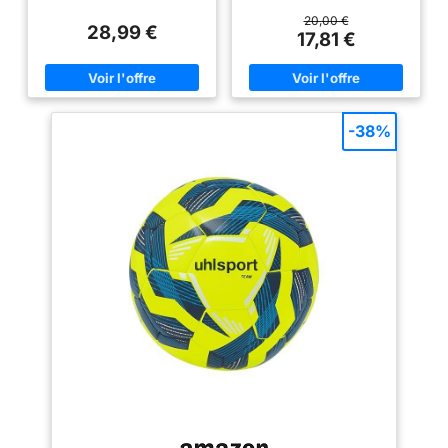
sous licence officielle UEFA
Champions League. Montrez
20,00 €
28,99 €
votre amour pour le football
17,81 €
avec ce ballon de qualité
supérieure. Design cool |
Fabriqué avec un design
d'étoile frappant, ce ballon de
football de la Ligue des
Champions se distingue que ce
-38%
soit à la maison ou sur le terrain
Haute qualité : ce ballon de
football de taille 5 Champions
League est soigneusement
fabriqué à partir de matériaux
de qualité supérieure pour
garantir durabilité et longévité,
le tout enveloppé dans une
finition haut de gamme.
Excellente idée cadeau | Notre
ballon de football de la Ligue
des Champions est une
excellente idée de cadeau de
football pour les enfants et les
adultes ! Que ce soit comme
cadeau d'anniversaire, cadeau
de Noël ou simplement pour le
plaisir! Gonflage facile : notre
ballon de football de la Ligue
des Champions est livré
dégonflé, achetez une pompe