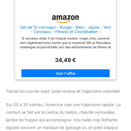
cadre de leur parcours
d'obstacles, ou tout simplement
pour s'amuser et rire dans le
jardin ! Le réglage de l'obstacle
peut être utilisé pour le saut, la
force explosive et
Set de 12 cerceaux - Rouge - Bleu - Jaune - Vert
l'entraînement de coordination,
- Cerceaux - Fitness et Coordination -
Il est également livré avec un
Entrainement
grand sac de transport pour un
12 cerceaux plats 3 de chaque couleur: rouge, bleu, jaune et
rangement et un transport
vert Légèrement plus lourds que la moyenne (88 g) Nouveaux
faciles. AGILITY POUR LES
challenges et possibilités lors des entrainements de fitness et
CHIENS - Nos haies
de rapidité Livrés avec un sac facile à transporter
d'entraînement sont idéales
pour les exercices de
34,49 €
physiothérapie pour les chiens
après une intervention
chirurgicale ou pour réparer les
ligaments déchirés, etc. Parfait
pour l'entraînement des chiens,
leur apprendre l'agilité et les
astuces, les garder en forme
Travail du cou-de-pied: balle tendue et trajectoire contrôlée
tout en les divertissant.
Sur 25 à 35 mètres, l’exercice vise une trajectoire rapide. Le
contact se fait sur le centre du ballon, cheville verrouillée,
jambe de frappe qui accompagne. Une balle trop flottante
signale souvent un manque de gainage ou un pied d’appui