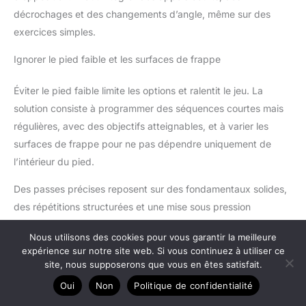
décrochages et des changements d’angle, même sur des
exercices simples.
Ignorer le pied faible et les surfaces de frappe
Éviter le pied faible limite les options et ralentit le jeu. La
solution consiste à programmer des séquences courtes mais
régulières, avec des objectifs atteignables, et à varier les
surfaces de frappe pour ne pas dépendre uniquement de
l’intérieur du pied.
Des passes précises reposent sur des fondamentaux solides,
des répétitions structurées et une mise sous pression
progressive. En combinant passes courtes, jeu en
Nous utilisons des cookies pour vous garantir la meilleure
mouvement, passes longues et triangles, l’entraînement
expérience sur notre site web. Si vous continuez à utiliser ce
construit un joueur capable de conserver, d’accélérer et de
site, nous supposerons que vous en êtes satisfait.
déséquilibrer, tout en réduisant les pertes de balle évitables.
Oui
Non
Politique de confidentialité