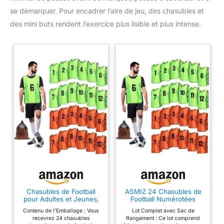
se démarquer. Pour encadrer l’aire de jeu, des chasubles et
des mini buts rendent l’exercice plus lisible et plus intense.
Chasubles de Football
ASMIZ 24 Chasubles de
pour Adultes et Jeunes,
Football Numérotées
Pack de 24 Chasubles de
avec Sac – Gilets
Contenu de l’Emballage : Vous
Lot Complet avec Sac de
Training en Maille,
d’Entraînement
recevrez 24 chasubles
Rangement : Ce lot comprend
Maillots Numérotés pour
Respirants pour