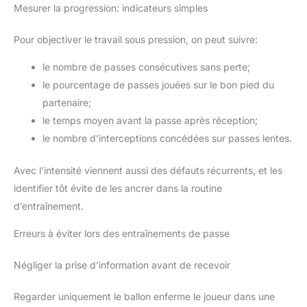
que les activités de divertissement et de divertissement.
Mesurer la progression: indicateurs simples
CADEAU IDÉAL: Vous pouvez offrir des gilets de football à vos
amis, membres de votre famille, parents, etc. qui sont des
entraîneurs pour les aider à mieux entraîner leurs joueurs, leur
Pour objectiver le travail sous pression, on peut suivre:
apporter beaucoup de commodité et améliorer votre relation.
le nombre de passes consécutives sans perte;
le pourcentage de passes jouées sur le bon pied du
partenaire;
le temps moyen avant la passe après réception;
le nombre d’interceptions concédées sur passes lentes.
Avec l’intensité viennent aussi des défauts récurrents, et les
identifier tôt évite de les ancrer dans la routine
d’entraînement.
Erreurs à éviter lors des entraînements de passe
Négliger la prise d’information avant de recevoir
Regarder uniquement le ballon enferme le joueur dans une