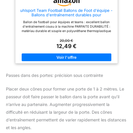
Hy-Pro pour un gonflage rapide
et commencez à l'utiliser dès
uhlsport Team Football Ballons de Foot d'équipe -
que possible.
Ballons d'entraînement durables pour
l'entraînement d'équipe - Football pour Enfants et
Ballon de football pour équipes et teams : excellent ballon
éveil, Taille 3, Taille 4 et Taille 5
d'entraînement cousu à la machine PARFAITE DURABILITÉ :
matériau durable et souple en polyuréthane thermoplastique
avec laminage supplémentaire de mousse Le ballon de football
avec vessie en butyle assure une très faible perte de pression
20,00 €
d'air et un rebond optimal Construction de 32 panneaux -
12,49 €
disponible en tailles 3, 4 et 5 (voir le tableau des tailles dans
l'aperçu de l'image) Le meilleur ballon d'entraînement pour
chaque équipe
Passes dans des portes: précision sous contrainte
Placer deux cônes pour former une porte de 1 à 2 mètres. Le
passeur doit faire passer le ballon dans la porte avant qu’il
n’arrive au partenaire. Augmenter progressivement la
difficulté en réduisant la largeur de la porte. Des cônes
d’entraînement permettent de varier rapidement les distances
et les angles.