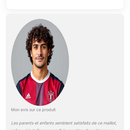
polyester Coupe
ajustée Manches :
courtes Col
Empiècement
d'épaule Panneaux
latéraux et aisselles
incurvés Badge Man
City placé sur la
poitrine gauche Logo
du sponsor Etihad
placé au centre sur le
panneau avant
PUMA Logo chat
placé sur la poitrine
droite
Mon avis sur ce produit
Les parents et enfants semblent satisfaits de ce maillot,