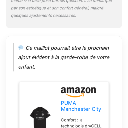
même si la taille pose parfois question. Il se démarque
par son esthétique et son confort général, malgré
quelques ajustements nécessaires.
Ce maillot pourrait être le prochain
ajout évident à la garde-robe de votre
enfant.
PUMA
Manchester City
FC Maillot
Confort : la
extérieur pour
technologie dryCELL
Enfants 25/26,