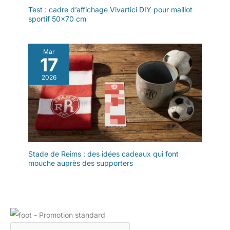
Test : cadre d’affichage Vivartici DIY pour maillot
sportif 50×70 cm
Mar
17
2026
Stade de Reims : des idées cadeaux qui font
mouche auprès des supporters