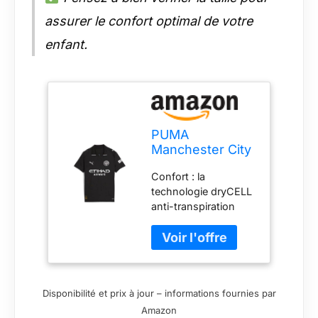
assurer le confort optimal de votre
enfant.
PUMA
Manchester City
FC Maillot
Confort : la
extérieur pour
technologie dryCELL
Enfants 25/26,
anti-transpiration
Noir (Black), 152
conçue pour vous
garder au sec et à
l'aise RE:FIBRE:
Contient au moins 95
% de déchets textiles
Disponibilité et prix à jour – informations fournies par
recyclés et d'autres
Amazon
matériaux utilisés en