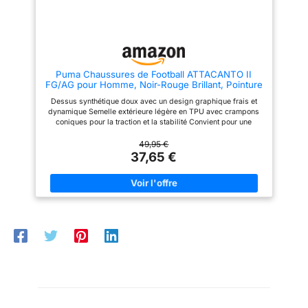
processus de production pour
garantir une haute qualité et une
bonne performance sur le
terrain en gazon AG / TF en
intérieur. Les chaussures de
football conviennent à de
nombreux types de terrains :
Puma Chaussures de Football ATTACANTO II
gazon naturel, sol en ciment,
FG/AG pour Homme, Noir-Rouge Brillant, Pointure
terrain dur, gazon artificiel.
42, Puma Noir et Rouge, 42.5 EU
Dessus synthétique doux avec un design graphique frais et
dynamique Semelle extérieure légère en TPU avec crampons
coniques pour la traction et la stabilité Convient pour une
utilisation sur des surfaces naturelles fermes et du gazon
artificiel
49,95 €
37,65 €