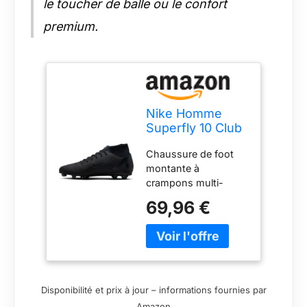
le toucher de balle ou le confort
premium.
Nike Homme
Superfly 10 Club
FG/MG Soccer
Chaussure de foot
Shoe,
montante à
Black/Black-
crampons multi-
Deep Jungle, 38
surfaces Nike
EU
69,96 €
Mercurial Superfly 10
Club
Disponibilité et prix à jour – informations fournies par
Amazon