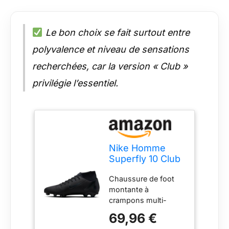
Le bon choix se fait surtout entre
polyvalence et niveau de sensations
recherchées, car la version « Club »
privilégie l’essentiel.
Nike Homme
Superfly 10 Club
FG/MG Soccer
Chaussure de foot
Shoe,
montante à
Black/Black-
crampons multi-
Deep Jungle, 38
surfaces Nike
EU
69,96 €
Mercurial Superfly 10