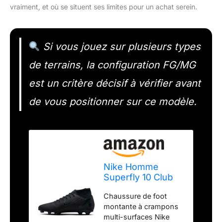
vraiment, et où se situent ses limites pour un achat serein.
Si vous jouez sur plusieurs types
de terrains, la configuration FG/MG
est un critère décisif à vérifier avant
de vous positionner sur ce modèle.
Nike Homme
Superfly 10 Club
FG/MG Soccer
Chaussure de foot
Shoe, Black/Black-
montante à crampons
Deep Jungle, 38
multi-surfaces Nike
EU