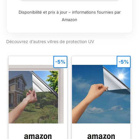
Il protège vos
souvenirs sportifs
Disponibilité et prix à jour – informations fournies par
contre les dommages
Amazon
causés par les UV.
Design
personnalisable :
Découvrez d’autres vitres de protection UV
avec une gamme
d'options de passe-
partout et
d'encadrement, vous
-5%
-5%
pouvez créer un
affichage unique qui
met en valeur votre
esprit d'équipe. Deux
prostitués sont
inclus. Compatibilité
sportive polyvalente :
notre cadre est
parfait pour
conserver et
présenter des