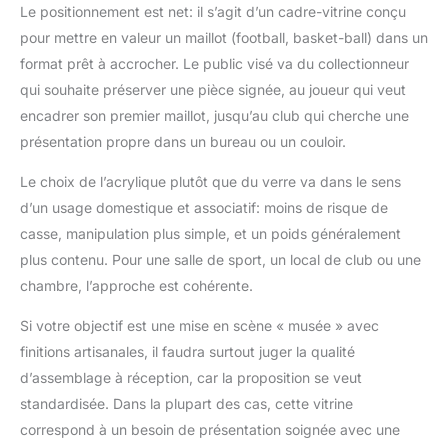
Le positionnement est net: il s’agit d’un cadre-vitrine conçu
met en valeur votre
pour mettre en valeur un maillot (football, basket-ball) dans un
esprit d'équipe. Deux
prostitués sont inclus.
format prêt à accrocher. Le public visé va du collectionneur
Compatibilité sportive
qui souhaite préserver une pièce signée, au joueur qui veut
polyvalente : notre
encadrer son premier maillot, jusqu’au club qui cherche une
cadre est parfait pour
présentation propre dans un bureau ou un couloir.
conserver et présenter
des maillots de football,
Le choix de l’acrylique plutôt que du verre va dans le sens
basket-ball, baseball,
d’un usage domestique et associatif: moins de risque de
etc. Installation facile :
le cadre est livré avec
casse, manipulation plus simple, et un poids généralement
tout ce dont vous avez
plus contenu. Pour une salle de sport, un local de club ou une
besoin pour un
chambre, l’approche est cohérente.
montage mural rapide
et facile, de sorte que
Si votre objectif est une mise en scène « musée » avec
vous pouvez afficher
finitions artisanales, il faudra surtout juger la qualité
votre maillot en un rien
de temps. Matériaux de
d’assemblage à réception, car la proposition se veut
haute qualité : fabriqué
standardisée. Dans la plupart des cas, cette vitrine
à partir de bois MDF et
correspond à un besoin de présentation soignée avec une
doté d'une couverture