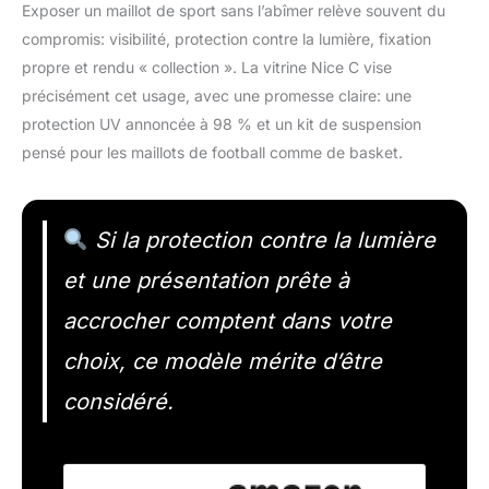
Exposer un maillot de sport sans l’abîmer relève souvent du
compromis: visibilité, protection contre la lumière, fixation
propre et rendu « collection ». La vitrine Nice C vise
précisément cet usage, avec une promesse claire: une
protection UV annoncée à 98 % et un kit de suspension
pensé pour les maillots de football comme de basket.
Si la protection contre la lumière
et une présentation prête à
accrocher comptent dans votre
choix, ce modèle mérite d’être
considéré.