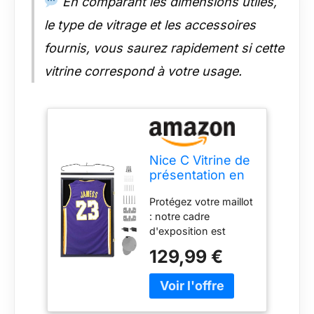
En comparant les dimensions utiles,
acrylique résistante
le type de vitrage et les accessoires
aux UV, notre cadre
est construit pour
fournis, vous saurez rapidement si cette
durer.
vitrine correspond à votre usage.
Nice C Vitrine de
présentation en
Jersey avec
Protégez votre maillot
Protection UV à
: notre cadre
98 %, cintres et
d'exposition est
Crochets,
conçu pour garder
Tableau
129,99 €
vos maillots de sport
d'affichage Valet,
en parfait état
Acrylique,
pendant de
Football, Basket-
nombreuses années.
Ball (Lot de 1)