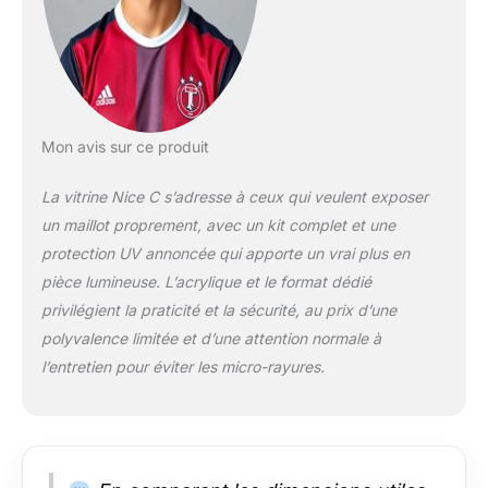
inclus. Compatibilité
sportive polyvalente :
notre cadre est
parfait pour
conserver et
présenter des
maillots de football,
Mon avis sur ce produit
basket-ball, baseball,
etc. Installation facile
La vitrine Nice C s’adresse à ceux qui veulent exposer
: le cadre est livré
un maillot proprement, avec un kit complet et une
avec tout ce dont
protection UV annoncée qui apporte un vrai plus en
vous avez besoin
pour un montage
pièce lumineuse. L’acrylique et le format dédié
mural rapide et facile,
privilégient la praticité et la sécurité, au prix d’une
de sorte que vous
polyvalence limitée et d’une attention normale à
pouvez afficher votre
l’entretien pour éviter les micro-rayures.
maillot en un rien de
temps. Matériaux de
haute qualité :
fabriqué à partir de
bois MDF et doté
d'une couverture