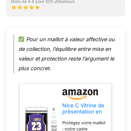
Note de 4.4 pour 305 utilisateurs
Pour un maillot à valeur affective ou
de collection, l’équilibre entre mise en
valeur et protection reste l’argument le
plus concret.
Nice C Vitrine de
présentation en
Jersey avec
Protégez votre maillot
Protection UV à
: notre cadre
98 %, cintres et