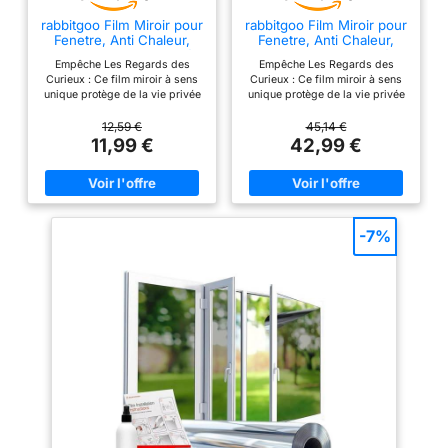
maillots de football,
basket-ball, baseball,
rabbitgoo Film Miroir pour
rabbitgoo Film Miroir pour
Fenetre, Anti Chaleur,
Fenetre, Anti Chaleur,
etc. Installation facile
44.5x200cm, Argenté
75x400cm, Argenté
: le cadre est livré
Empêche Les Regards des
Empêche Les Regards des
Curieux : Ce film miroir à sens
Curieux : Ce film miroir à sens
avec tout ce dont
unique protège de la vie privée
unique protège de la vie privée
vous avez besoin
pendant la journée: le côté de la
pendant la journée: le côté de la
lumière plus intense produira un
lumière plus intense produira un
pour un montage
12,59 €
45,14 €
effet de miroir. L'autre côté, il
effet de miroir. L'autre côté, il
11,99 €
42,99 €
mural rapide et facile,
sera transparent, cela vous
sera transparent, cela vous
de sorte que vous
permet de voir à l'extérieur sans
permet de voir à l'extérieur sans
être vu Anti UV : Le film miroir
être vu Anti UV : Le film miroir
pouvez afficher votre
pour fenetre bloque jusqu'à
pour fenetre bloque jusqu'à
maillot en un rien de
90% des rayons UV et 89% des
90% des rayons UV et 89% des
rayons infrarouges, protégeant
rayons infrarouges, protégeant
temps. Matériaux de
-7%
votre peau du soleil et réduisant
votre peau du soleil et réduisant
haute qualité :
la décoloration des meubles;
la décoloration des meubles;
fabriqué à partir de
vous pouvez profiter d'un
vous pouvez profiter d'un
espace intérieur plus sûr et plus
espace intérieur plus sûr et plus
bois MDF et doté
confortable en été Réduire la
confortable en été Réduire la
d'une couverture
Chaleur : Le film fenetre anti
Chaleur : Le film fenetre anti
regard miroir peut bloquer
regard miroir peut bloquer
acrylique résistante
efficacement la plupart de la
efficacement la plupart de la
aux UV, notre cadre
lumière du soleil, réduisant
lumière du soleil, réduisant
est construit pour
ainsi la chaleur de l'été. Petite
ainsi la chaleur de l'été. Petite
perte de luminosité mais
perte de luminosité mais
durer.
différence de température
différence de température
nettement perceptible Facile à
nettement perceptible Facile à
Poser : L'installation de ce film
Poser : L'installation de ce film