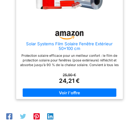
miroir ne nécessite qu'une
miroir ne nécessite qu'une
grande quantité d'eau pour
grande quantité d'eau pour
mouiller complètement la
mouiller complètement la
surface adhésive et la surface
surface adhésive et la surface
de la fenêtre. Une fois l'eau
de la fenêtre. Une fois l'eau
sèche, la viscosité revient,
sèche, la viscosité revient,
aidant le film miroir à adhérer
aidant le film miroir à adhérer
fermement à la fenêtre
fermement à la fenêtre
(Suggestions : Il est préférable
(Suggestions : Il est préférable
Solar Systems Film Solaire Fenêtre Extérieur
de peler progressivement le
de peler progressivement le
50x100 cm
support tout en adhérant) Large
support tout en adhérant) Large
Application : Notre film
Application : Notre film
Protection solaire efficace pour un meilleur confort : le film de
occultant fenêtre peut être
occultant fenêtre peut être
protection solaire pour fenêtres (pose extérieure) réfléchit et
appliqué sur toute surface
appliqué sur toute surface
absorbe jusqu'à 90 % de la chaleur solaire. Convient à tous les
vitrée plate, propre et lisse
vitrée plate, propre et lisse
types de verre (y compris les fenêtres de toit avec gaz à
dans les maisons, les bureaux,
dans les maisons, les bureaux,
l’intérieur). Effet extérieur : argent miroir. Des fenêtres en bon
25,90 €
les cuisines, les écoles, etc.
les cuisines, les écoles, etc.
état plus longtemps : le film extérieur reflète la chaleur et
24,21 €
Lorsque la lumière intérieure est
Lorsque la lumière intérieure est
l’énergie solaire avant qu’elles n’atteignent le verre
plus forte que la lumière
plus forte que la lumière
(contrairement au film intérieur), prolongeant ainsi la durée de
extérieure la nuit, l'effet miroir
extérieure la nuit, l'effet miroir
vie des fenêtres et réduisant le risque de bris de glace.
sera inverse, n'oubliez pas de
sera inverse, n'oubliez pas de
Isolation thermique en hiver & effet intimité : le film pour fenêtre
fermer les rideaux
fermer les rideaux
réduit les pertes de chaleur jusqu'à 30 % et aide à maintenir la
température intérieure pendant les mois froids. Il offre
également une fonction de protection de l’intimité, renforçant
ainsi le confort dans la pièce. Protection contre les rayons UV
et la décoloration : le film pour fenêtre bloque jusqu'à 99,9 %
des rayons UV, protège les meubles et les revêtements de sol
contre la décoloration et préserve l'intensité des couleurs de
votre intérieur sur le long terme. Durable, facile à entretenir et