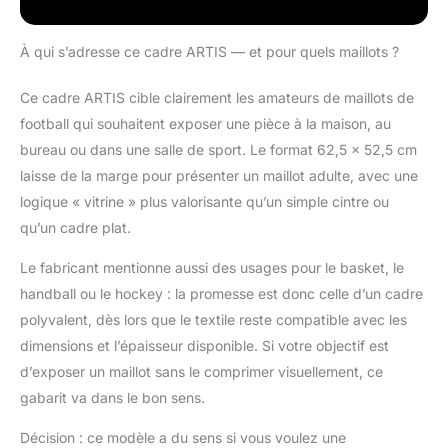
désormais faire partie
de ce groupe.
Immortalisez votre
À qui s’adresse ce cadre ARTIS — et pour quels maillots ?
athlète préféré(e) -
avec notre cadre foot
Ce cadre ARTIS cible clairement les amateurs de maillots de
personnalisé, vous
football qui souhaitent exposer une pièce à la maison, au
pouvez afficher
bureau ou dans une salle de sport. Le format 62,5 x 52,5 cm
fièrement un maillot
dédicacé ou un maillot
laisse de la marge pour présenter un maillot adulte, avec une
dédié à votre joueur ou
logique « vitrine » plus valorisante qu’un simple cintre ou
joueuse préféré(e).
qu’un cadre plat.
Créez un souvenir
unique des exploits de
Le fabricant mentionne aussi des usages pour le basket, le
votre footballeur(se)
handball ou le hockey : la promesse est donc celle d’un cadre
favori(te) avec notre
polyvalent, dès lors que le textile reste compatible avec les
cadre pour maillot de
football Il résistera à
dimensions et l’épaisseur disponible. Si votre objectif est
l'épreuve du temps -
d’exposer un maillot sans le comprimer visuellement, ce
grâce à sa durabilité et
gabarit va dans le bon sens.
à sa conception, le
cadre maillot protège le
Décision : ce modèle a du sens si vous voulez une
maillot du passage du