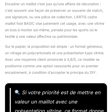
Encadrer un maillot n’est pas qu’une affaire de décoration :
c’est souvent une façon de préserver un souvenir de match,
une signature, ou une pièce de collection. L’ARTIS cadre
maillot foot BASIC vise justement cet usage, avec une vitrine
en bois à monter soi-même, pensée pour les sports où le
textile a une valeur affective ou patrimoniale.
Sur le papier, la proposition est simple : un format généreux,
un vitrage en polycarbonate et une présentation type vitrine.
Avec une moyenne client annoncée à 4,8/5, ce modèle se
positionne comme une option rassurante pour un premier
encadrement, à condition d’accepter le principe du DIY.
Si votre priorité est de mettre en
valeur un maillot avec une
présentation vitrine, ce format donne