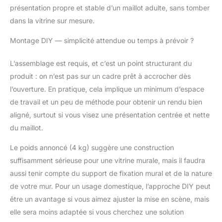
présentation propre et stable d’un maillot adulte, sans tomber
temps et des
influences extérieures.
dans la vitrine sur mesure.
Préservez la qualité et
Montage DIY — simplicité attendue ou temps à prévoir ?
l'authenticité de votre
souvenir avec le cadre
pour maillot de football
L’assemblage est requis, et c’est un point structurant du
ARTIS. Haute qualité -
produit : on n’est pas sur un cadre prêt à accrocher dès
le cadre foot
l’ouverture. En pratique, cela implique un minimum d’espace
personnalisé se
de travail et un peu de méthode pour obtenir un rendu bien
caractérise par sa
robustesse et sa
aligné, surtout si vous visez une présentation centrée et nette
durabilité, ce qui vous
du maillot.
permet d'exposer votre
maillot préféré pendant
Le poids annoncé (4 kg) suggère une construction
des années. Set -
suffisamment sérieuse pour une vitrine murale, mais il faudra
Cadre pour maillot de
aussi tenir compte du support de fixation mural et de la nature
football en bois
de votre mur. Pour un usage domestique, l’approche DIY peut
exotique peint, verre en
polycarbonate de 1,5
être un avantage si vous aimez ajuster la mise en scène, mais
mm, carton passe-
elle sera moins adaptée si vous cherchez une solution
partout, accroche avec