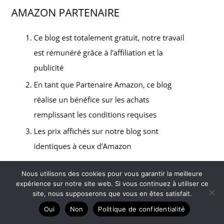
Nous utilisons des cookies pour vous garantir la meilleure
expérience sur notre site web. Si vous continuez à utiliser ce
Copyright © 2026 Cherche un club de foot - Partenaire
site, nous supposerons que vous en êtes satisfait.
Amazon
Oui
Non
Politique de confidentialité
Contact