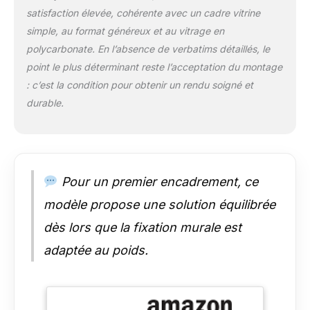
et à sa conception, le
satisfaction élevée, cohérente avec un cadre vitrine
cadre maillot protège
simple, au format généreux et au vitrage en
le maillot du passage
du temps et des
polycarbonate. En l’absence de verbatims détaillés, le
influences
point le plus déterminant reste l’acceptation du montage
extérieures.
: c’est la condition pour obtenir un rendu soigné et
Préservez la qualité et
durable.
l'authenticité de votre
souvenir avec le
cadre pour maillot de
football ARTIS. Haute
qualité - le cadre foot
personnalisé se
Pour un premier encadrement, ce
caractérise par sa
modèle propose une solution équilibrée
robustesse et sa
durabilité, ce qui
dès lors que la fixation murale est
vous permet
adaptée au poids.
d'exposer votre
maillot préféré
pendant des années.
Set - Cadre pour