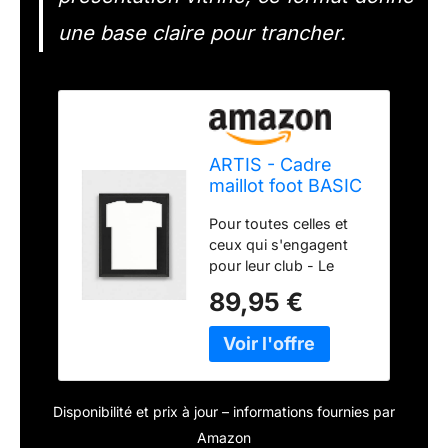
une base claire pour trancher.
ARTIS - Cadre
maillot foot BASIC
- Cadre en bois
Pour toutes celles et
DIY pour maillot
ceux qui s'engagent
de football -
pour leur club - Le
52,5x62,5x3 cm -
cadre pour maillot de
Noir, vitrage en
89,95 €
foot ou tout autre sport
polycarbonate-
est un symbole de
Vitrine pour
l'engagement qui lie les
maillots de
amateurs de différents
football, basket,
sports à leurs équipes
handball, hockey
Disponibilité et prix à jour – informations fournies par
ou joueurs préférés ;
vous pouvez
Amazon