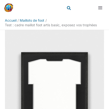
Aller
Rechercher
au
contenu
Accueil
Maillots de foot
Test : cadre maillot foot artis basic, exposez vos trophées