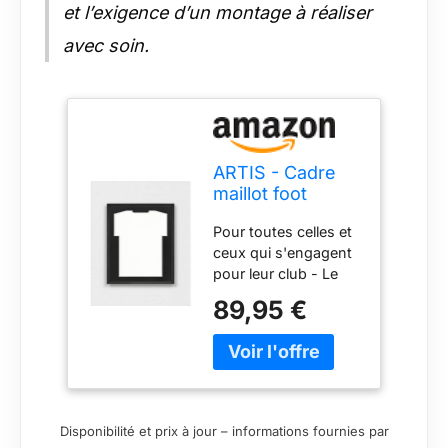
et l’exigence d’un montage à réaliser
avec soin.
ARTIS - Cadre
maillot foot
BASIC - Cadre
Pour toutes celles et
en bois DIY pour
ceux qui s'engagent
maillot de
pour leur club - Le
football -
cadre pour maillot de
52,5x62,5x3 cm
89,95 €
foot ou tout autre
- Noir, vitrage en
sport est un symbole
polycarbonate-
de l'engagement qui
Vitrine pour
lie les amateurs de
maillots de
différents sports à
football, basket,
leurs équipes ou
handball, hockey
Disponibilité et prix à jour – informations fournies par
joueurs préférés ;