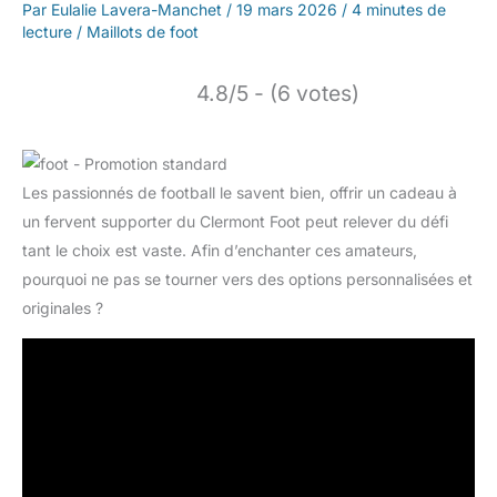
Par
Eulalie Lavera-Manchet
/
19 mars 2026
/
4 minutes de
lecture
/
Maillots de foot
4.8/5 - (6 votes)
Les passionnés de football le savent bien, offrir un cadeau à
un fervent supporter du Clermont Foot peut relever du défi
tant le choix est vaste. Afin d’enchanter ces amateurs,
pourquoi ne pas se tourner vers des options personnalisées et
originales ?